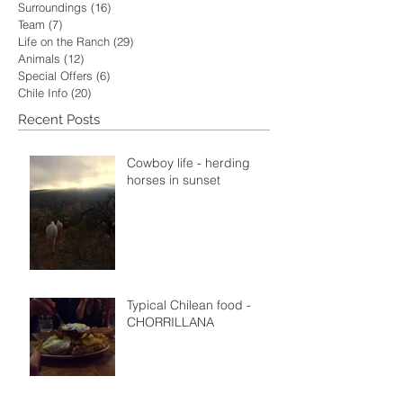
Surroundings
(16)
16 posts
Team
(7)
7 posts
Life on the Ranch
(29)
29 posts
Animals
(12)
12 posts
Special Offers
(6)
6 posts
Chile Info
(20)
20 posts
Recent Posts
Cowboy life - herding
horses in sunset
Typical Chilean food -
CHORRILLANA