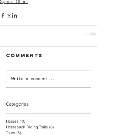
Special Offers
Comments
Write a comment...
Categories
Horses
(10)
10 posts
Horseback Riding Trails
(6)
6 posts
Tours
(5)
5 posts