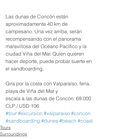
Las dunas de Concón están 
aproximadamente 40 km de 
campesano. Una vez arriba, serán 
recompensando con el panorama 
maravillosa del Océano Pacífico y la 
ciudad Viña del Mar. Quien quieren 
hacer deporte, puede probar suerte en 
el sandboarding.
Gira por la costa con Valparaíso, feria, 
playa de Viña del Mar y
escala a las dunas de Concón: 69.000 
CLP / USD 106
#tour
#excursion
#valparaiso
#concon
#sandboarding
#dunes
#beach
#coast
Tours
Surroundings