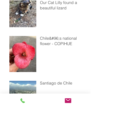
Our Cat Lilly found a
beautiful lizard
Chile&#96;s national
flower - COPIHUE
Santiago de Chile
Goodbye to our volunteer
Leonie