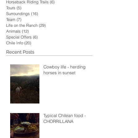
Horseback Riding Trails
(6)
6 posts
Tours
(5)
5 posts
Surroundings
(16)
16 posts
Team
(7)
7 posts
Life on the Ranch
(29)
29 posts
Animals
(12)
12 posts
Special Offers
(6)
6 posts
Chile Info
(20)
20 posts
Recent Posts
Cowboy life - herding
horses in sunset
Typical Chilean food -
CHORRILLANA