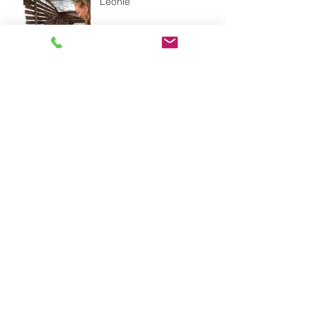
Leonie
Our dog FLOR with a
straw hat as sun protecion
Weather is changing -
summer is coming to
it&#96;s end in Chile